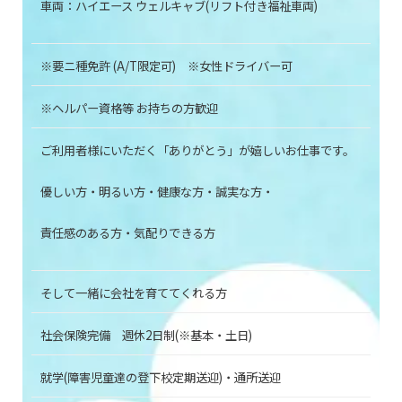
車両：ハイエース ウェルキャブ(
リフト付き福祉車両)
※要ニ種免許 (A/T限定可) ※女性ドライバー可
※ヘルパー資格等 お持ちの方歓迎
ご利用者様にいただく
「ありがとう」が嬉しいお仕事です。
優しい方・明るい方・健康な方・誠実な方・
責任感のある方・気配りできる方
そして一緒に会社を育ててくれる方
社会保険完備
週休2日制(※基本・土日)
就学(障害児童達の登下校定期送迎)・通所送迎