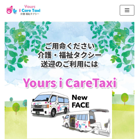
コ
ン
テ
ン
ご用命ください
ツ
介護・福祉タクシー
へ
送迎のご利用には
ス
キ
Yours i CareTaxi
ッ
プ