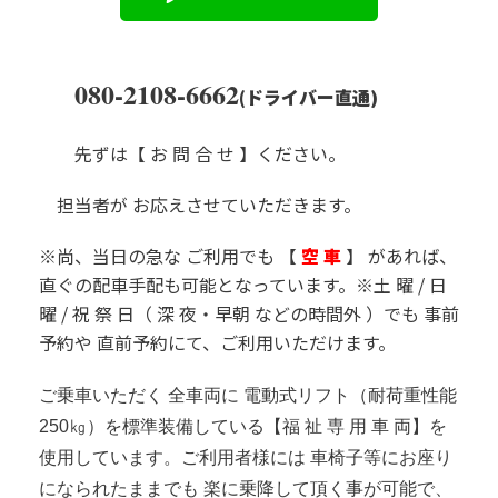
080-2108-6662
(ドライバー直通)
先ずは【 お 問 合 せ 】ください。
担当者が お応えさせていただきます。
※尚、当日の急な ご利用でも 【
空 車
】 があれば、
直ぐの配車手配も可能となっています。
※
土 曜
/
日
曜
/
祝 祭 日
（ 深 夜・早朝 などの時間外 ）でも 事前
予約や 直前予約にて、ご利用いただけます。
ご乗車いただく 全車両に 電動式リフト（耐荷重性能
250㎏）を標準装備している【福 祉 専 用 車 両】を
使用しています。ご利用者様には 車椅子等にお座り
になられたままでも 楽に乗降して頂く事が可能で、