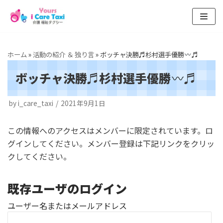
コ
ン
テ
ホーム
»
活動の紹介 ＆ 独り言
»
ボッチャ決勝♬杉村選手優勝
♬
ン
ボッチャ決勝♬杉村選手優勝
♬
ツ
へ
by
i_care_taxi
2021年9月1日
ス
キ
この情報へのアクセスはメンバーに限定されています。ロ
ッ
グインしてください。メンバー登録は下記リンクをクリッ
プ
クしてください。
既存ユーザのログイン
ユーザー名またはメールアドレス