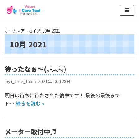
コ
ン
ホーム
»
アーカイブ: 10月 2021
テ
ン
10月 2021
ツ
へ
ス
待ったなぁ〜(｡•́︿•̀｡)
キ
ッ
by
i_care_taxi
2021年10月28日
プ
明日は待ちに待たされた納車です！ 最後の最後まで
ド…
続きを読む »
メーター取付中♬