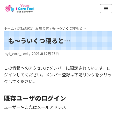
コ
ン
テ
ホーム
»
活動の紹介 ＆ 独り言
»
も～ういくつ寝ると…
ン
も～ういくつ寝ると…
ツ
へ
by
i_care_taxi
2021年12月27日
ス
キ
この情報へのアクセスはメンバーに限定されています。ロ
ッ
グインしてください。メンバー登録は下記リンクをクリッ
プ
クしてください。
既存ユーザのログイン
ユーザー名またはメールアドレス