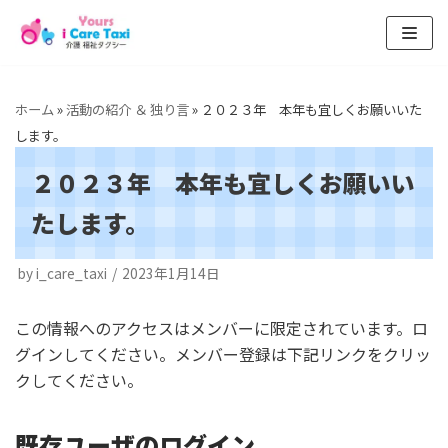
コ
ン
テ
ホーム
»
活動の紹介 ＆ 独り言
»
２０２３年 本年も宜しくお願いいた
ン
します。
ツ
２０２３年 本年も宜しくお願いい
へ
ス
たします。
キ
ッ
by
i_care_taxi
2023年1月14日
プ
この情報へのアクセスはメンバーに限定されています。ロ
グインしてください。メンバー登録は下記リンクをクリッ
クしてください。
既存ユーザのログイン